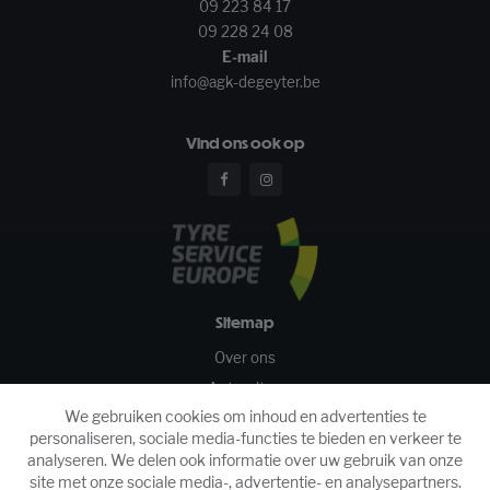
09 223 84 17
09 228 24 08
E-mail
info@agk-degeyter.be
Vind ons ook op
Sitemap
Over ons
Autoruiten
We gebruiken cookies om inhoud en advertenties te
Banden
personaliseren, sociale media-functies te bieden en verkeer te
Uitlijnen
analyseren. We delen ook informatie over uw gebruik van onze
Velgen
site met onze sociale media-, advertentie- en analysepartners.