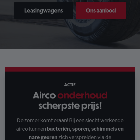
Leasingwagens
Leasingwagens
Ons aanbod
Ons aanbod
ACTIE
Airco
onderhoud
scherpste prijs!
De zomer komt eraan! Bij een slecht werkende
airco kunnen
bacteriën, sporen, schimmels en
nare geuren
zich verspreiden via de