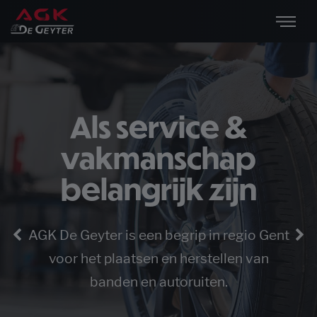
Als service &
Als service &
vakmanschap
vakmanschap
belangrijk zijn
belangrijk zijn
AGK De Geyter is een begrip in regio Gent
AGK De Geyter is een begrip in regio Gent
voor het plaatsen en herstellen van
voor het plaatsen en herstellen van
banden en autoruiten.
banden en autoruiten.