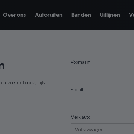
Over ons
Autoruiten
Banden
Uitlijnen
V
n
Voornaam
n u zo snel mogelijk
E-mail
Merk auto