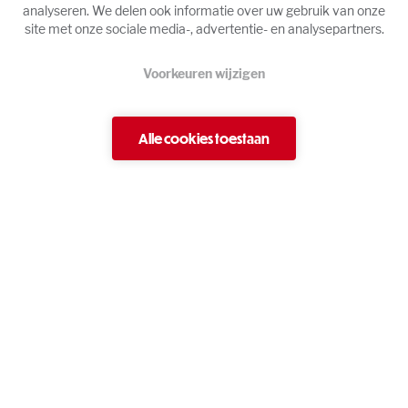
Maak een afspraak
analyseren. We delen ook informatie over uw gebruik van onze
site met onze sociale media-, advertentie- en analysepartners.
Voorkeuren wijzigen
Alle cookies toestaan
AGK De Geyter
Afrikalaan 50-52-54
9000 Gent
Contactgegevens
Telefoon
09 223 84 17
09 228 24 08
E-mail